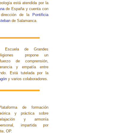
ología está atendida por la
ana
de España y cuenta con
y dirección de la
Pontificia
steban
de Salamanca.
a Escuela de Grandes
eligiones propone un
fuerzo de comprensión,
lerancia y empatía entre
do. Está tutelada por la
agón
y varios colaboradores.
Plataforma de formación
teórica y práctica sobre
relajación y armonía
personal, impartida por
te, OP.