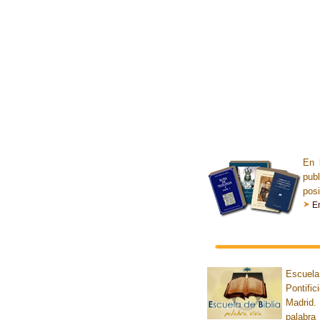
En 
pub
posi
En
Escuel
Pontifi
Madrid.
palabra