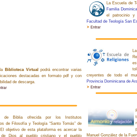
La Escuela de Te
Familia Dominic
el patrocinio 
Facultad de Teología San E
Entrar
L
R
es
to
la
Biblioteca Virtual
podrá encontrar varias
creyentes de todo el mun
licaciones destacadas en formato pdf y con
Provincia Dominicana de Ar
bilidad de descarga.
Entrar
trar
a de Biblia ofrecida por los Institutos
cios de Filosofía y Teología “Santo Tomás” de
 El objetivo de esta plataforma es acercar la
Manuel González de la Fuen
 de Dios al pueblo cristiano y el pueblo